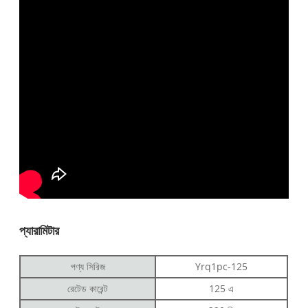
প্যারামিটার
পণ্য সিরিজ
Yrq1pc-125
রেটেড কারেন্ট
125 এ