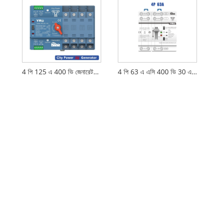
4 পি 125 এ 400 ভি জেনারেটর টাইপ পিসি এটিএস
4 পি 63 এ এসি 400 ভি 30 এমএস সাদা নতুন এটিএস