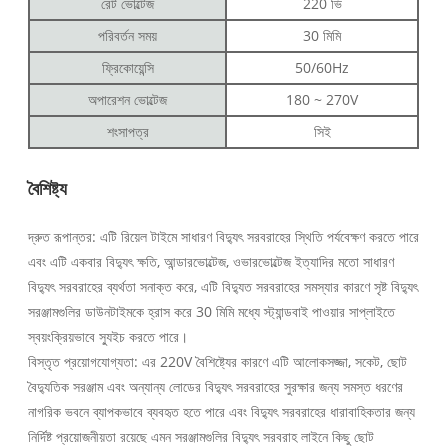
রেট ভোল্টেজ
220 ভি
পরিবর্তন সময়
30 মিমি
ফ্রিকোয়েন্সি
50/60Hz
অপারেশন ভোল্টেজ
180 ~ 270V
শংসাপত্র
সিই
বৈশিষ্ট্য
দ্রুত রূপান্তর: এটি রিয়েল টাইমে সাধারণ বিদ্যুৎ সরবরাহের স্থিতি পর্যবেক্ষণ করতে পারে
এবং এটি একবার বিদ্যুৎ ক্ষতি, আন্ডারভোল্টেজ, ওভারভোল্টেজ ইত্যাদির মতো সাধারণ
বিদ্যুৎ সরবরাহের ব্যর্থতা সনাক্ত করে, এটি বিদ্যুত সরবরাহের সমস্যার কারণে সৃষ্ট বিদ্যুৎ
সরঞ্জামগুলির ডাউনটাইমকে হ্রাস করে 30 মিমি মধ্যে স্ট্যান্ডবাই পাওয়ার সাপ্লাইতে
স্বয়ংক্রিয়ভাবে স্যুইচ করতে পারে।
বিস্তৃত প্রয়োগযোগ্যতা: এর 220V বৈশিষ্ট্যের কারণে এটি আলোকসজ্জা, সকেট, ছোট
বৈদ্যুতিক সরঞ্জাম এবং অন্যান্য লোডের বিদ্যুৎ সরবরাহের সুরক্ষার জন্য সমস্ত ধরণের
নাগরিক ভবনে ব্যাপকভাবে ব্যবহৃত হতে পারে এবং বিদ্যুৎ সরবরাহের ধারাবাহিকতার জন্য
নির্দিষ্ট প্রয়োজনীয়তা রয়েছে এমন সরঞ্জামগুলির বিদ্যুৎ সরবরাহ লাইনে কিছু ছোট