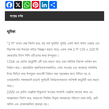
Facebook
X
WhatsApp
Pinterest
LinkedIn
Share
পণ্যের বর্ণনা
ভূমিকা
"2 পি" ডাবল মেরু নির্দেশ করে, যার অর্থ স্যুইচিং স্যুইচ একই সাথে লাইভ ওয়্যার এবং
নিরপেক্ষ তার উভয়ের বাইরে নিয়ন্ত্রণ করতে পারে, একক ফেজ 2 পি 125 এ 220 ভি
জেনারেটর টাইপ পিসি এটিএসের জন্য উপযুক্ত।
125A এর রেটেড কারেন্টটি এটি বহন করতে পারে এমন সর্বাধিক নিরাপদ বর্তমান মান
নির্ধারণ করে। ব্যবহারিক অ্যাপ্লিকেশনগুলিতে, লোড পাওয়ার এবং অন্যান্য শর্তগুলির
উপর ভিত্তি করে উপযুক্ত মডেলটি নির্বাচন করা প্রয়োজন যাতে নিশ্চিত হয় যে
ওভারলোডিং সমস্যাগুলি ছাড়াই স্যুইচটি নির্ভরযোগ্যভাবে সংশ্লিষ্ট কারেন্টটি বহন করতে
পারে।
220V এর রেটেড ভোল্টেজ স্ট্যান্ডার্ড পাওয়ার সাপ্লাই ভোল্টেজ স্তরের সাথে এর
সামঞ্জস্যতা নির্দেশ করে, সাধারণত নিয়মিত বিদ্যুৎ সরবরাহের পরিবেশ যেমন বাড়ি, ছোট
অফিস এবং দোকানগুলিতে ব্যবহৃত হয়।