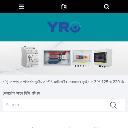
বাড়ি
>
পণ্য
>
পরিবর্তন স্যুইচ
>
পিসি অটোমেটিক চেঞ্জওভার স্যুইচ
> 2 পি 125 এ 220 ভি
জেনারেটর টাইপ পিসি এটিএস