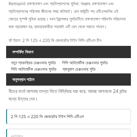
Remaint রক্ষণাবেক্ষণ এবং প্রতিস্থাপনের সুবিধা: সরঞ্জাম, রক্ষণাবেক্ষণ এবং
প্রতিস্থাপনের পরিষেবা জীবনের সময় অনিবার্য। রেল মাউন্টিং সহ এটিএসগুলির এই
ক্ষেত্রে সুস্পষ্ট সুবিধা রয়েছে। যখন ট্রান্সফার স্যুইচটিতে রক্ষণাবেক্ষণ পরিদর্শন পরিচালনা
করা প্রয়োজন হয়, ব্যবহারকারীরা সহজেই এটি রেল থেকে সরাতে পারেন।
হট ট্যাগ: 2 পি 125 এ 220 ভি জেনারেটর টাইপ পিসি এটিএস চীন
সম্পর্কিত বিভাগ
নতুন স্বয়ংক্রিয় চেঞ্জওভার স্যুইচ
পিসি অটোমেটিক চেঞ্জওভার স্যুইচ
সিবি অটোমেটিক চেঞ্জওভার স্যুইচ
ম্যানুয়াল চেঞ্জওভার সুইচ
অনুসন্ধান পাঠান
নীচের ফর্মে আপনার তদন্ত দিতে নির্দ্বিধায় দয়া করে. আমরা আপনাকে 24 ঘন্টার
মধ্যে উত্তর দেব।