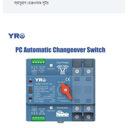
ম্যানুয়াল চেঞ্জওভার সুইচ