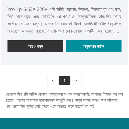
Yro 1p 6-63A 220V এসি সার্কিট ব্রেকার, নিরাপদ, নির্ভরযোগ্য এবং দক্ষ,
সিই শংসাপত্র এবং আইইসি 60947-2 আন্তর্জাতিক মানগুলির সাথে
কঠোরভাবে মেনে চলুন। অনন্য সি বক্ররেখা ট্রিপ ডিজাইনটি জটিল বৈদ্যুতিক
পরিবেশে অত্যন্ত প্ররোচিত লোডগুলি মোকাবেলায় ডিজাইন করা হয়েছে এবং
ইনসুলেশন ভোল্টেজ 500V অবধি রয়েছে, বৈদ্যুতিক সিস্টেমের জন্য একটি শক্ত
প্রতিরক্ষামূলক বাধা তৈরি করে।
আরও পড়ুন
অনুসন্ধান পাঠান
<
1
>
পেশাদার চীন এসি সার্কিট ব্রেকার প্রস্তুতকারক এবং সরবরাহকারী, আমাদের নিজস্ব কারখানা
রয়েছে। আমরা আপনাকে সন্তোষজনক উদ্ধৃতি দেব। আসুন আমরা আরও ভাল ভবিষ্যত
এবং পারস্পরিক সুবিধা তৈরি করতে একে অপরের সাথে সহযোগিতা করি।