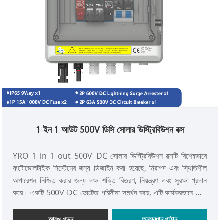
1 ইন 1 আউট 500V ডিসি সোলার ডিস্ট্রিবিউশন বক্স
YRO 1 in 1 out 500V DC সোলার ডিস্ট্রিবিউশন বক্সটি বিশেষভাবে
ফটোভোলটাইক সিস্টেমের জন্য ডিজাইন করা হয়েছে, নিরাপদ এবং স্থিতিশীল
অপারেশন নিশ্চিত করার জন্য দক্ষ শক্তি বিতরণ, নিয়ন্ত্রণ এবং সুরক্ষা প্রদান
করে। একটি 500V DC ভোল্টেজ পরিসীমা সমর্থন করে, এটি কার্যকরভাবে সৌর
প্যানেল এবং ইনভার্টারগুলির মধ্যে বিদ্যুৎ প্রবাহ পরিচালনা করে। একটি সার্কিট
ব্রেকার, ফিউজ এবং ওভারভোল্টেজ সুরক্ষা দিয়ে সজ্জিত, বিতরণ বাক্সটি বৈদ্যুতিক
আরও পড়ুন
অনুসন্ধান পাঠান