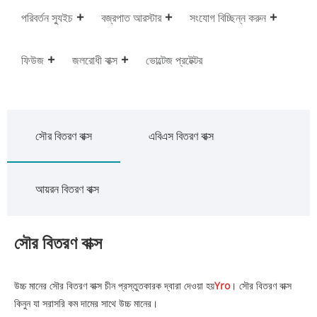
পরিবর্তন স্যুইচ
বজ্রপাত আরস্টার
সংযোগ বিচ্ছিন্ন করুন
ফিউজ
জলরোধী বাক্স
ভোল্টেজ প্রটেক্টর
সৌর বিতরণ বাক্স
এবিএস বিতরণ বাক্স
আয়রন বিতরণ বাক্স
সৌর বিতরণ বাক্স
উচ্চ মানের সৌর বিতরণ বাক্স চীন প্রস্তুতকারক দ্বারা দেওয়া হয়
Yro
। সৌর বিতরণ বাক্স
কিনুন যা সরাসরি কম দামের সাথে উচ্চ মানের।