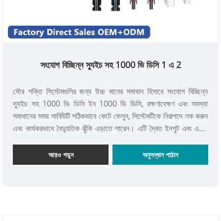
সংযোগ বিচ্ছিন্ন স্যুইচ সহ 1000 ভি ডিসি 1 এ 2
সৌর শক্তি সিস্টেমগুলির জন্য উচ্চ মানের সমাধান হিসাবে সংযোগ বিচ্ছিন্ন
স্যুইচ সহ 1000 ভি ডিসি ইন 1000 ভি ডিসি, রক্ষণাবেক্ষণ এবং সমস্যা
সমাধানের সময় সার্কিটটি সঠিকভাবে কেটে ফেলুন, সিস্টেমটিকে নিরাপদে লক করুন
এবং কার্যকরভাবে বৈদ্যুতিক ঝুঁকি এড়াতে পারেন। এটি দ্বৈত ইনপুট এবং একক
আউটপুট লাইন আর্কিটেকচারকে সমর্থন করে, যা মাল্টি সোর্স সোলার প্যানেল
অ্যাক্সেসের জন্য উপযুক্ত, বিভিন্ন অ্যাপ্লিকেশন দৃশ্যের জন্য উপযুক্ত।
আরও পড়ুন
অনুসন্ধান পাঠান
বাক্সটি উচ্চমানের জলরোধী এবং ওয়েদারপ্রুফ উপকরণ দিয়ে তৈরি, পরিবেশগত
ক্ষয়ের ভয় পায় না, এটি বাড়ি, বাণিজ্যিক বা শিল্প দৃশ্যগুলি স্থিতিশীল এবং ইনস্টল
করা সহজ হতে পারে। বিচ্ছিন্নতা স্যুইচটির সুরক্ষার সাথে, বিতরণ বাক্সটি
সৌরজগতের দক্ষ পরিচালনার জন্য উপযুক্ত পছন্দ, পেশাদার মানের সাথে পরিষ্কার
শক্তি অ্যাপ্লিকেশনগুলিকে সহায়তা করে।