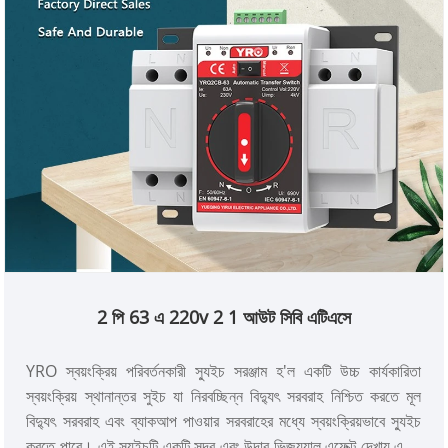
2 পি 63 এ 220v 2 1 আউট সিবি এটিএসে
YRO স্বয়ংক্রিয় পরিবর্তনকারী স্যুইচ সরঞ্জাম হ'ল একটি উচ্চ কার্যকারিতা
স্বয়ংক্রিয় স্থানান্তর সুইচ যা নিরবচ্ছিন্ন বিদ্যুৎ সরবরাহ নিশ্চিত করতে মূল
বিদ্যুৎ সরবরাহ এবং ব্যাকআপ পাওয়ার সরবরাহের মধ্যে স্বয়ংক্রিয়ভাবে স্যুইচ
করতে পারে। এই স্যুইচটি একটি সুন্দর এবং উদার ভিজ্যুয়াল এফেক্ট দেখায় একটি