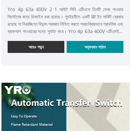
Yro 4p 63a 400V 2 1 আউট সিবি এটিএসে তিনটি ফেজ পাওয়ার
সিস্টেমের জন্য ডিজাইন করা হয়েছে। স্যুইচটিতে একটি বিল্ট ইন সার্কিট ব্রেকার
রয়েছে যা নিরবচ্ছিন্ন বিদ্যুৎ সরবরাহ নিশ্চিত করতে স্বয়ংক্রিয়ভাবে প্রাথমিক এবং
ব্যাকআপ পাওয়ারের মধ্যে স্যুইচ করে। Yro 4p 63a 400V এটিএসইতে
সিই শংসাপত্র রয়েছে এবং বৈদ্যুতিক পরিবাহিতা এবং স্থায়িত্ব উন্নত করতে
তামার টার্মিনাল ব্যবহার করে। নির্ভরযোগ্য বিদ্যুৎ সরবরাহের সমাধান সরবরাহ
আরও পড়ুন
অনুসন্ধান পাঠান
করতে বিভিন্ন পরিস্থিতিতে উপযুক্ত।