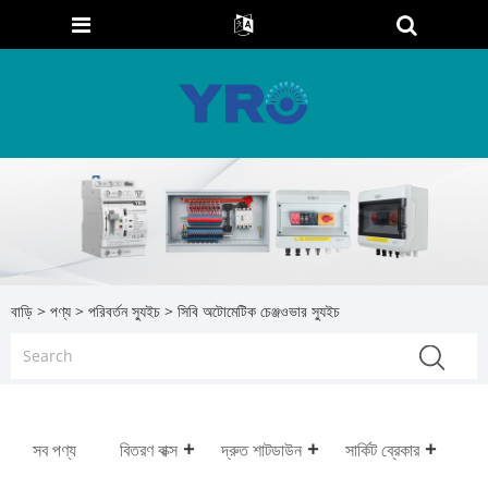
বাড়ি
>
পণ্য
>
পরিবর্তন স্যুইচ
> সিবি অটোমেটিক চেঞ্জওভার স্যুইচ
সব পণ্য
বিতরণ বাক্স
দ্রুত শাটডাউন
সার্কিট ব্রেকার