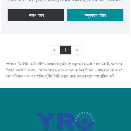
নতুন উপস্থিতি নকশা হয়েছে। 2 পি 63 এ 220v 2 ইন 1 আউট সিবি
এটিএসের আবাসিক, বাণিজ্যিক এবং শিল্প অ্যাপ্লিকেশনগুলির চাহিদা মেটাতে
আরও পড়ুন
অনুসন্ধান পাঠান
বিস্তৃত অ্যাপ্লিকেশন রয়েছে।
<
1
>
পেশাদার চীন সিবি অটোমেটিক চেঞ্জওভার স্যুইচ প্রস্তুতকারক এবং সরবরাহকারী, আমাদের
নিজস্ব কারখানা রয়েছে। আমরা আপনাকে সন্তোষজনক উদ্ধৃতি দেব। আসুন আমরা আরও
ভাল ভবিষ্যত এবং পারস্পরিক সুবিধা তৈরি করতে একে অপরের সাথে সহযোগিতা করি।