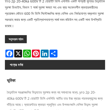
Yro 2p 20-40ka 600V টি 2 হোয়াইট ডিসি এসপিডি একটি সাশ্রয়ী মূল্যের বৈদ্যুতিক
সুরক্ষা ডিভাইস, বিভাগ 1 সার্জ সুরক্ষা ক্ষমতা সহ এবং ব্যয় সংবেদনশীল ব্যবহারকারীদের
প্রয়োজন মেটাতে 600 ভি ডিসি সিস্টেমগুলির জন্য বেসিক এবং নির্ভরযোগ্য বজ্রপাত সুরক্ষা
সরবরাহ করার জন্য একটি প্রতিস্থাপনযোগ্য সার্জ দমন মডিউল সহ একটি সাদা উপস্থিতি
রয়েছে।
অনুসন্ধান পাঠান
Facebook
X
WhatsApp
Pinterest
LinkedIn
Share
পণ্যের বর্ণনা
ভূমিকা
বৈদ্যুতিক সরঞ্জামগুলির বিদ্যুতের সুরক্ষার জন্য বহু সমাধানের মধ্যে, yro 2p 20-
40ka 600V টি 2 হোয়াইট ডিসি এসপিডি আর্টার তার উচ্চ ব্যয়ের পারফরম্যান্সের জন্য
দাঁড়িয়ে আছে। অ্যারেস্টারে ব্যবহৃত প্রযুক্তি এবং উপকরণগুলি বেসিক বিদ্যুৎ সুরক্ষা