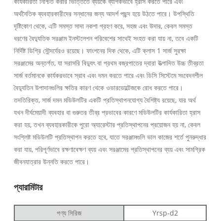
কার্যকারিতা নিশ্চিত করার ভিত্তিতে ব্যয়কে ব্যাপকভাবে হ্রাস করতে পারে এবং
অর্থনৈতিক ব্যবহারকারীদের সন্ধানের জন্য আদর্শ পছন্দ হয়ে উঠতে পারে। উপস্থিতি
দৃষ্টিকোণ থেকে, এটি সমস্ত সাদা নকশা গ্রহণ করে, সহজ এবং উদার, কেবল সমস্ত
ধরণের বৈদ্যুতিক সরঞ্জাম ইনস্টলেশন পরিবেশের সাথেই সংহত করা যায় না, তবে একটি
নির্দিষ্ট ডিগ্রি সৌন্দর্যেরও রয়েছে। ফাংশনের দিক থেকে, এটি ক্লাস 1 সার্জ সুরক্ষা
সরঞ্জামের অন্তর্গত, যা সরাসরি বিদ্যুৎ বা প্রথম বজ্রপাতের দ্বারা উত্পাদিত উচ্চ তীব্রতা
সার্জ বর্তমানকে কার্যকরভাবে স্রাব এবং দমন করতে পারে এবং ডিসি সিস্টেমে সংবেদনশীল
বৈদ্যুতিন উপাদানগুলির ক্ষতির কারণ থেকে ওভারভোল্টেজকে রোধ করতে পারে।
তদতিরিক্ত, সার্জ দমন মডিউলটির একটি প্রতিস্থাপনযোগ্য বৈশিষ্ট্য রয়েছে, যার অর্থ
যখন দীর্ঘমেয়াদী ব্যবহার বা গুরুতর তীব্র প্রভাবের কারণে মডিউলটির কার্যকারিতা হ্রাস
করা হয়, তখন ব্যবহারকারীকে পুরো অ্যারেস্টার প্রতিস্থাপনের প্রয়োজন হয় না, কেবল
সংশ্লিষ্ট মডিউলটি প্রতিস্থাপন করতে হবে, যাতে সরঞ্জামগুলি ভাল কাজের শর্তে পুনরুদ্ধার
করা যায়, পরিপূর্ণভাবে রক্ষণাবেক্ষণ ব্যয় এবং সরঞ্জামের প্রতিস্থাপনের ব্যয় এবং সামগ্রিক
জীবনযাত্রার উন্নতি করতে পারে।
প্যারামিটার
পণ্য সিরিজ
Yrsp-d2