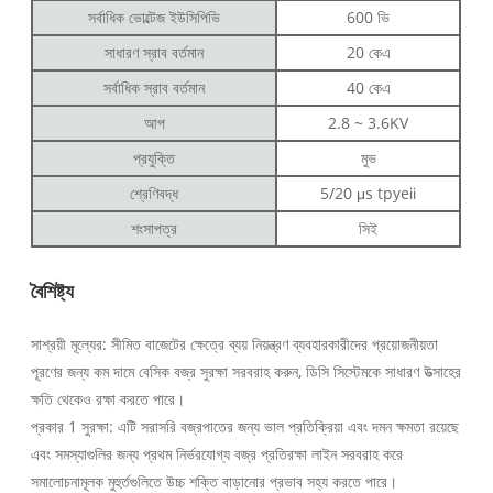
সর্বাধিক ভোল্টেজ ইউসিপিভি
600 ভি
সাধারণ স্রাব বর্তমান
20 কেএ
সর্বাধিক স্রাব বর্তমান
40 কেএ
আপ
2.8 ~ 3.6KV
প্রযুক্তি
মুভ
শ্রেণিবদ্ধ
5/20 μs tpyeⅱ
শংসাপত্র
সিই
বৈশিষ্ট্য
সাশ্রয়ী মূল্যের: সীমিত বাজেটের ক্ষেত্রে ব্যয় নিয়ন্ত্রণ ব্যবহারকারীদের প্রয়োজনীয়তা
পূরণের জন্য কম দামে বেসিক বজ্র সুরক্ষা সরবরাহ করুন, ডিসি সিস্টেমকে সাধারণ উত্সাহের
ক্ষতি থেকেও রক্ষা করতে পারে।
প্রকার 1 সুরক্ষা: এটি সরাসরি বজ্রপাতের জন্য ভাল প্রতিক্রিয়া এবং দমন ক্ষমতা রয়েছে
এবং সমস্যাগুলির জন্য প্রথম নির্ভরযোগ্য বজ্র প্রতিরক্ষা লাইন সরবরাহ করে
সমালোচনামূলক মুহুর্তগুলিতে উচ্চ শক্তি বাড়ানোর প্রভাব সহ্য করতে পারে।