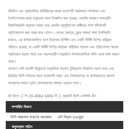
মডিউল এবং অ্যারেস্টার হাউজিংয়ের মধ্যে সংযোগটি সহজভাবে অপসারণ এবং
ইনস্টলেশনের জন্য চতুরতার সাথে ডিজাইন করা হয়েছে, এমনকি সাধারণ অপারেটিং
নির্দেশিকাগুলি অনুসরণ করার পরে এমনকি প্রযুক্তিগত কর্মীদের পক্ষে মডিউলটি
প্রতিস্থাপন করা সহজ করে তোলে। শেলের ক্ষেত্রে, সুন্দর সমস্ত সাদা উপস্থিতি
ছাড়াও, এর উপাদানগুলিতে ভাল নিরোধক বৈশিষ্ট্য এবং একটি নির্দিষ্ট ডিগ্রি যান্ত্রিক
শক্তিও রয়েছে, যা একটি নির্দিষ্ট ডিগ্রি বাহ্যিক শারীরিক প্রভাব এবং পরিবেশগত ক্ষয়ের
প্রতিরোধ করতে পারে এবং অভ্যন্তরীণ বৈদ্যুতিন উপাদানগুলিকে ক্ষতি থেকে রক্ষা করতে
পারে।
সংযোগ পোর্ট অংশটি স্ট্যান্ডার্ড বৈদ্যুতিক সংযোগ ইন্টারফেস ডিজাইন গ্রহণ করে এবং
600V ডিসি লাইনের সাথে সংযোগটি শক্ত এবং নির্ভরযোগ্য, যা কার্যকরভাবে আলগা
সংযোগের কারণে দুর্বল যোগাযোগের সমস্যা এড়াতে পারে।
হট ট্যাগ: 2 পি 20-40ka 600v টি 2 হোয়াইট ডিসি এসপিডি চীন
সম্পর্কিত বিভাগ
ডিসি বজ্রপাত বাড়ানো আরেজার
এসি বিদ্যুৎ surge
অনুসন্ধান পাঠান