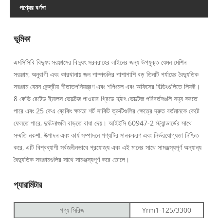
পণ্যের বর্ণনা
ভূমিকা
এমসিসিবি বিদ্যুৎ সরঞ্জামের বিদ্যুৎ সরবরাহের লাইনের জন্য উপযুক্ত যেমন মেশিন
সরঞ্জাম, অনুরাগী এবং কারখানায় জল পাম্পগুলির পাশাপাশি বড় তিনটি পর্যায়ের বৈদ্যুতিক
সরঞ্জাম যেমন কেন্দ্রীয় শীতাতপনিয়ন্ত্রণ এবং শপিংমল এবং অফিসের বিল্ডিংগুলিতে লিফট।
8 কেভি রেটেড ইমালস ভোল্টেজ পাওয়ার গ্রিডে হঠাৎ ভোল্টেজ পরিবর্তনগুলি সহ্য করতে
পারে এবং 25 কেএ ব্রেকিং ক্ষমতা শর্ট সার্কিট ত্রুটিগুলির ক্ষেত্রে দ্রুত বর্তমানকে কেটে
ফেলতে পারে, দুর্ঘটনাগুলি বাড়তে বাধা দেয়। আইইসি 60947-2 স্ট্যান্ডার্ডের সাথে
সম্মতি নকশা, উত্পাদন এবং কার্য সম্পাদনে পণ্যটির মানককরণ এবং নির্ভরযোগ্যতা নিশ্চিত
করে, এটি বিশ্বব্যাপী সর্বজনীনভাবে প্রযোজ্য এবং এই মানের সাথে সামঞ্জস্যপূর্ণ অন্যান্য
বৈদ্যুতিক সরঞ্জামগুলির সাথে সামঞ্জস্যপূর্ণ করে তোলে।
প্যারামিটার
পণ্য সিরিজ
Yrm1-125/3300