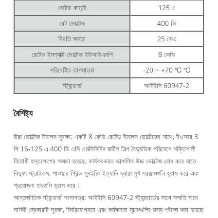
রেটেড কারেন্ট
125 এ
রেট ভোল্টেজ
400 ভি
বিরতি ক্ষমতা
25 কেএ
রেটেড ইমপ্যাক্ট ভোল্টেজ ইউআইএমপি
8 কেভি
পরিবেষ্টিত তাপমাত্রা
-20 ~ +70 ℃ ℃
স্ট্যান্ডার্ড
আইইসি 60947-2
বৈশিষ্ট্য
উচ্চ ভোল্টেজ ইমালস সুরক্ষা: একটি 8 কেভি রেটেড ইমালস ভোল্টেজের সাথে, ইওআর 3
পি 16-125 এ 400 ভি এসি এমসিসিবির জটিল শিল্প বৈদ্যুতিক পরিবেশে শক্তিশালী
বিরোধী হস্তক্ষেপের ক্ষমতা রয়েছে, কার্যকরভাবে তাত্ক্ষণিক উচ্চ ভোল্টেজ রোধ করে যাতে
বিদ্যুৎ স্ট্রাইকস, পাওয়ার গ্রিড স্যুইচিং ইত্যাদি দ্বারা সৃষ্ট সরঞ্জামগুলি হ্রাস করে এবং
প্রযোজনা হারগুলি হ্রাস করে।
আন্তর্জাতিক স্ট্যান্ডার্ড শংসাপত্র: আইইসি 60947-2 স্ট্যান্ডার্ডের সাথে সম্মতি মানে
সার্কিট ব্রেকারটি সুরক্ষা, নির্ভরযোগ্যতা এবং কর্মক্ষমতা সূচকগুলির জন্য পরীক্ষা করা হয়েছে