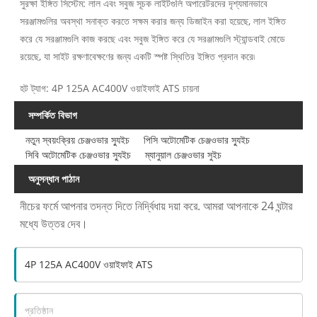
সুরক্ষা ইঙ্গিত সিস্টেম: লাল এবং সবুজ সূচক লাইটগুলি অপারেটরদের দৃশ্যমানভাবে
সরঞ্জামগুলির অবস্থা সনাক্ত করতে সক্ষম করার জন্য ডিজাইন করা হয়েছে, লাল ইঙ্গিত
করে যে সরঞ্জামগুলি কাজ করছে এবং সবুজ ইঙ্গিত করে যে সরঞ্জামগুলি স্ট্যান্ডবাই মোডে
রয়েছে, যা সাইট রক্ষণাবেক্ষণের জন্য একটি স্পষ্ট স্থিতির ইঙ্গিত প্রদান করে৷
হট ট্যাগ: 4P 125A AC400V ওয়াইফাই ATS চায়না
সম্পর্কিত বিভাগ
নতুন স্বয়ংক্রিয় চেঞ্জওভার স্যুইচ
পিসি অটোমেটিক চেঞ্জওভার স্যুইচ
সিবি অটোমেটিক চেঞ্জওভার স্যুইচ
ম্যানুয়াল চেঞ্জওভার সুইচ
অনুসন্ধান পাঠান
নীচের ফর্মে আপনার তদন্ত দিতে নির্দ্বিধায় দয়া করে. আমরা আপনাকে 24 ঘন্টার
মধ্যে উত্তর দেব।