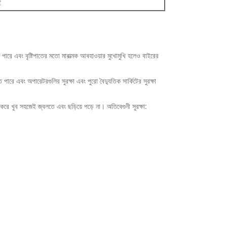
ই
তে পারে এবং বৃষ্টিপাতের মতো মারাত্মক আবহাওয়ার মুখোমুখি হলেও বাইরের
রে এবং অপারেটরগুলির সুরক্ষা এবং পুরো বৈদ্যুতিক সার্কিটের সুরক্ষা
্রাস করে খুব সহজেই জ্বলতে এবং ছড়িয়ে পড়ে না। অতিবেগুনী সুরক্ষা: