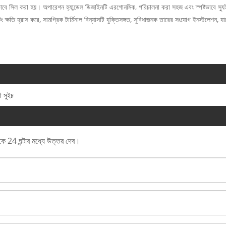
শক্তভাবে সিল করা হয়। অপারেশন হ্যান্ডেল ডিজাইনটি এরগোনমিক, পরিচালনা করা সহজ এবং স্পষ্টভাবে 
 ক্ষতি হ্রাস করে, সামগ্রিক টার্মিনাল বিন্যাসটি যুক্তিসঙ্গত, সুবিধাজনক তারের সংযোগ ইনস্টলেশন, য
 সুইচ
াকে 24 ঘন্টার মধ্যে উত্তর দেব।