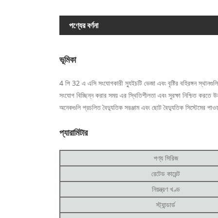
পণ্যের বর্ণনা
ভূমিকা
4 পি 32 এ এসি সংযোগকারী স্যুইচটি ভেজা এবং বৃষ্টির বহিরঙ্গন স্থানগুলি
সংযোগ বিচ্ছিন্ন করার সময় এর স্থিতিশীলতা এবং সুরক্ষা নিশ্চিত করতে উ
অনেকগুলি প্রচলিত বৈদ্যুতিক সরঞ্জাম এবং ছোট বৈদ্যুতিক সিস্টেমের পাও
প্যারামিটার
পণ্য সিরিজ
রেটেড কারেন্ট
নিয়ন্ত্রণ খণ্ড
স্ট্যান্ডার্ড