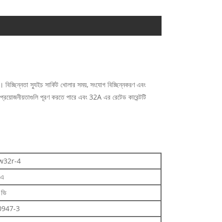
। বিচ্ছিন্নতা স্যুইচ সার্কিট খোলার সময়, সংযোগ বিচ্ছিন্নকরণ এবং
র প্রয়োজনীয়তাগুলি পূরণ করতে পারে এবং 32A এর রেটেড কারেন্টটি
w32r-4
 এ
ভি
0947-3