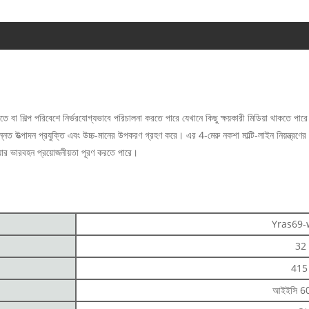
তে বা শিল্প পরিবেশে নির্ভরযোগ্যভাবে পরিচালনা করতে পারে যেখানে কিছু ক্ষয়কারী মিডিয়া থাকতে পারে
ন্নত উত্পাদন প্রযুক্তি এবং উচ্চ-মানের উপকরণ গ্রহণ করে। এর 4-মেরু নকশা মাল্টি-লাইন নিয়ন্ত্রণে
য়ার ভারবহন প্রয়োজনীয়তা পূরণ করতে পারে।
Yras69-
32
415 
আইইসি 6