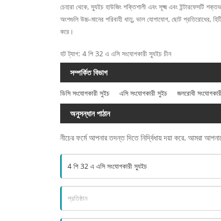
চেহারা থেকে, স্যুইচ হাউজিং শক্তিশালী এবং সূক্ষ্ম এবং ইন্টারফেসটি 
অংশগুলি উচ্চ-মানের পরিবাহী ধাতু, ভাল যোগাযোগ, ছোট প্রতিরোধের, হিটিং
করে।
হট ট্যাগ: 4 পি 32 এ এসি সংযোগকারী স্যুইচ চীন
সম্পর্কিত বিভাগ
ডিসি সংযোগকারী সুইচ
এসি সংযোগকারী সুইচ
জলরোধী সংযোগকারী
অনুসন্ধান পাঠান
নীচের ফর্মে আপনার তদন্ত দিতে নির্দ্বিধায় দয়া করে. আমরা আপন