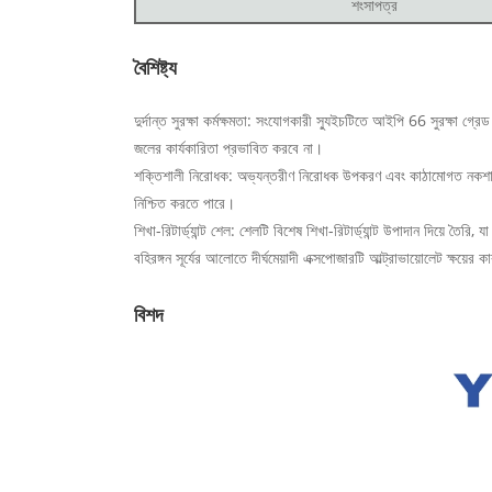
শংসাপত্র
বৈশিষ্ট্য
দুর্দান্ত সুরক্ষা কর্মক্ষমতা: সংযোগকারী স্যুইচটিতে আইপি 66 সুরক্ষা গ্
জলের কার্যকারিতা প্রভাবিত করবে না।
শক্তিশালী নিরোধক: অভ্যন্তরীণ নিরোধক উপকরণ এবং কাঠামোগত নকশা বৈজ্ঞান
নিশ্চিত করতে পারে।
শিখা-রিটার্ড্যান্ট শেল: শেলটি বিশেষ শিখা-রিটার্ড্যান্ট উপাদান দিয়ে তৈরি
বহিরঙ্গন সূর্যের আলোতে দীর্ঘমেয়াদী এক্সপোজারটি আল্ট্রাভায়োলেট ক্ষয়ের
বিশদ