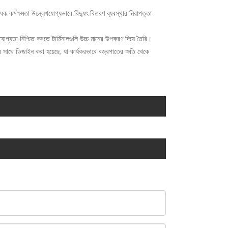
 কর্মক্ষমতা উল্লেখযোগ্যভাবে বিদ্যুৎ বিতরণ ব্যবস্থার নিরাপত্তা
যোগ্যতা নিশ্চিত করতে টার্মিনালগুলি উচ্চ মানের উপকরণ দিয়ে তৈরি।
ের সাথে ডিজাইন করা হয়েছে, যা কার্যকরভাবে বজ্রপাতের ক্ষতি থেকে