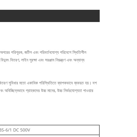
রের পরিপূরক, জটিল এবং পরিবর্তনযোগ্য পরিবেশে স্থিতিশীল
যুৎ বিতরণ, লাইন সুরক্ষা এবং সরঞ্জাম নিয়ন্ত্রণ এবং অন্যান্য
গন বিতরণ সুবিধার মতো একাধিক পরিস্থিতিতে ব্যাপকভাবে ব্যবহৃত হয়। দশ
 অবিচ্ছিন্নভাবে গ্রাহকদের উচ্চ মানের, উচ্চ নির্ভরযোগ্যতা পাওয়ার
S-6/1 DC 500V