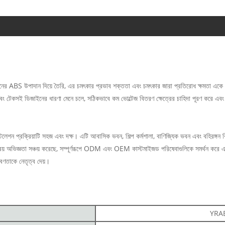
BS উপাদান দিয়ে তৈরি, এর চমৎকার প্রভাব শক্ততা এবং চমৎকার জারা প্রতিরোধ ক্ষমতা একে অপ
বং টেকসই ডিজাইনের ধারণা মেনে চলে, সঠিকভাবে কম ভোল্টেজ বিতরণ ক্ষেত্রের চাহিদা পূরণ করে এবং বিদ্
ইনস্টলেশন প্রক্রিয়াটি সহজ এবং দক্ষ। এটি আবাসিক ভবন, শিল্প কর্মশালা, বাণিজ্যিক ভবন এবং বহিরঙ্
্রয় অভিজ্ঞতা সঞ্চয় করেছে, সম্পূর্ণরূপে ODM এবং OEM কাস্টমাইজড পরিষেবাগুলিকে সমর্থন করে এবং
রবণতাকে নেতৃত্ব দেয়।
YRAB