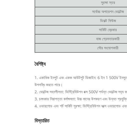
সুরক্ষা স্তর
সর্বোচ্চ অপারেশন ভোল্টেজ
ডিফল্ট ফিউজ
সার্কিট ব্রেকার
বাজ গ্রেফতারকারী
সৌর সংযোগকারী
বৈশিষ্ট্য
1. একাধিক ইনপুট এবং একক আউটপুট ডিজাইন: 6 ইন 1 500V ইনসুলেটেড ডিস্
উপলব্ধি করতে পারে।
2. ভোল্টেজ সহনশীলতা: ডিস্ট্রিবিউশন বক্স 500V পর্যন্ত ভোল্টেজ সহ্য 
3. চমৎকার নিরাপত্তা কর্মক্ষমতা: উচ্চ মানের উপকরণ এবং উন্নত প্রযুক্তির
4. ওভারলোড এবং শর্ট সার্কিট সুরক্ষা: ডিস্ট্রিবিউশন বক্সে ওভারলোড এবং 
বিস্তারিত