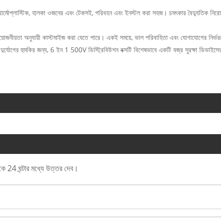
া থার্মোপ্লাস্টিক, হালকা ওজনের এবং টেকসই, পরিবহন এবং ইনস্টল করা সহজ। চমৎকার বৈদ্যুতিক নিরোধক
র প্রয়োজনীয়তা অনুযায়ী কাস্টমাইজ করা যেতে পারে। একই সময়ে, ভাল পরিবাহিতা এবং যোগাযোগের নির্ভর
তিক দুর্যোগের হুমকির জন্য, 6 ইন 1 500V ডিস্ট্রিবিউশন বক্সটি বিশেষভাবে একটি বজ্র সুরক্ষা ডিভাইস
াকে 24 ঘন্টার মধ্যে উত্তর দেব।