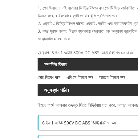
1. শেল উপাদান: এই পাওয়ার ডিস্ট্রিবিউশন বক্স শেলটি উচ্চ কার্যকারিত
উন্নত করে, কার্যকরভাবে ফুটো হওয়ার ঝুঁকি প্রতিরোধ করে।
2. ওয়্যারিং: ডিস্ট্রিবিউশন বাক্সের ওয়্যারিং নমনীয় এবং ব্যবহারকারী
3. বজ্র সুরক্ষা নকশা: বিদ্যুৎ ব্যবস্থায় বজ্রপাত এবং অন্যান্য প্রাকৃ
সরঞ্জামগুলিকে রক্ষা করে৷
হট ট্যাগ: 6 ইন 1 আউট 500V DC ABS ডিস্ট্রিবিউশন বক্স চায়না
সম্পর্কিত বিভাগ
সৌর বিতরণ বাক্স
এবিএস বিতরণ বাক্স
আয়রন বিতরণ বাক্স
অনুসন্ধান পাঠান
নীচের ফর্মে আপনার তদন্ত দিতে নির্দ্বিধায় দয়া করে. আমরা আপন