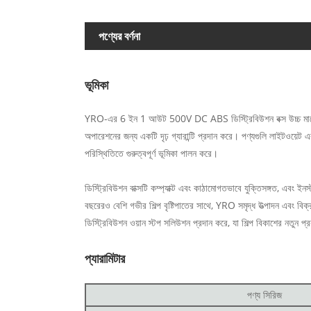
পণ্যের বর্ণনা
ভূমিকা
YRO-এর 6 ইন 1 আউট 500V DC ABS ডিস্ট্রিবিউশন বক্স উচ্চ মানের A
অপারেশনের জন্য একটি দৃঢ় গ্যারান্টি প্রদান করে। পণ্যগুলি লাইটওয়েট এ
পরিস্থিতিতে গুরুত্বপূর্ণ ভূমিকা পালন করে।
ডিস্ট্রিবিউশন বাক্সটি কম্প্যাক্ট এবং কাঠামোগতভাবে যুক্তিসঙ্গত, এবং 
বছরেরও বেশি গভীর শিল্প বৃষ্টিপাতের সাথে, YRO সমৃদ্ধ উত্পাদন এবং বিক
ডিস্ট্রিবিউশন ওয়ান স্টপ সলিউশন প্রদান করে, যা শিল্প বিকাশের নতুন প্
প্যারামিটার
পণ্য সিরিজ