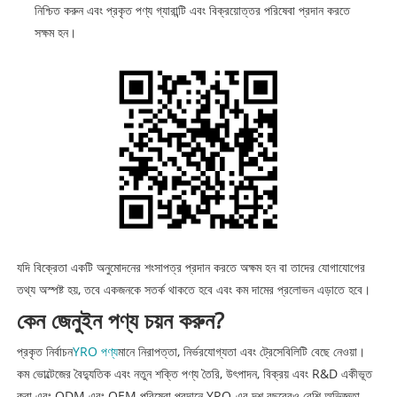
নিশ্চিত করুন এবং প্রকৃত পণ্য গ্যারান্টি এবং বিক্রয়োত্তর পরিষেবা প্রদান করতে
সক্ষম হন।
যদি বিক্রেতা একটি অনুমোদনের শংসাপত্র প্রদান করতে অক্ষম হন বা তাদের যোগাযোগের
তথ্য অস্পষ্ট হয়, তবে একজনকে সতর্ক থাকতে হবে এবং কম দামের প্রলোভন এড়াতে হবে।
কেন জেনুইন পণ্য চয়ন করুন?
প্রকৃত নির্বাচন
YRO পণ্য
মানে নিরাপত্তা, নির্ভরযোগ্যতা এবং ট্রেসেবিলিটি বেছে নেওয়া।
কম ভোল্টেজের বৈদ্যুতিক এবং নতুন শক্তি পণ্য তৈরি, উৎপাদন, বিক্রয় এবং R&D একীভূত
করা এবং ODM এবং OEM পরিষেবা প্রদানে YRO-এর দশ বছরেরও বেশি অভিজ্ঞতা