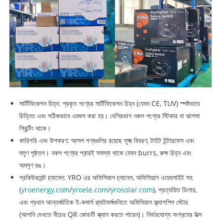
সার্টিফিকেশন চিহ্ন: প্রকৃত পণ্যের সার্টিফিকেশন চিহ্ন (যেমন CE, TUV) স্পষ্টভাবে
চিহ্নিত এবং সঠিকভাবে এমবস করা হয়। বেশিরভাগ নকল পণ্যের স্টিকার বা ঝাপসা
প্রিন্টিং থাকে।
কারিগরি এবং উপকরণ: আসল পণ্যগুলির রয়েছে সূক্ষ্ম বিবরণ, টাইট ইন্টারফেস এবং
মসৃণ পৃষ্ঠতল। নকল পণ্যের প্রায়ই সমস্যা থাকে যেমন burrs, রুক্ষ চিহ্ন এবং
অমসৃণ রঙ।
প্রকিউরমেন্ট চ্যানেল: YRO এর অফিসিয়াল চ্যানেল, অফিসিয়াল ওয়েবসাইট সহ
(
yroenergy.com
/
yroele.com
/
yrosolar.com
), প্রত্যয়িত ডিলার,
এবং প্রধান আন্তর্জাতিক ই-কমার্স প্ল্যাটফর্মগুলিতে অফিসিয়াল ফ্ল্যাগশিপ স্টোর
(আপনি দেখতে নীচের QR কোডটি স্ক্যান করতে পারেন)। নির্ভরযোগ্য সংগ্রহের উত্স