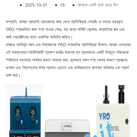
●
2025-10-31
●
16
●
আমাকে একটি বার্তা ছেড়ে দিন
সম্প্রতি, আমরা প্রায়শই গ্রাহকদের কাছ থেকে প্রতিক্রিয়া পেয়েছি যে তাদের ক্রয়কৃত
YRO পণ্যগুলিতে জাল পণ্য পাওয়া গেছে, যার মধ্যে সার্কিট ব্রেকার, কম্বাইনার বক্স এবং
সার্জ প্রোটেক্টরের মতো একাধিক আইটেম জড়িত।
বাজারে আবির্ভূত জাল এবং নিম্নমানের YRO পণ্যগুলির প্রতিক্রিয়া হিসাবে, আমরা এতদ্বারা
এই সনাক্তকরণ নির্দেশিকাটি প্রকাশ করছি৷ উদ্দেশ্য হল গ্রাহকদের একটি বিস্তৃত পরিসরকে
স্পষ্টভাবে সত্যতার পার্থক্য করতে সাহায্য করা, ভুলভাবে নকল পণ্য কেনার কারণে প্রকল্পের
গুণমান এবং নিরাপত্তার উপর প্রভাব এড়াতে এবং কার্যকরভাবে আপনার অধিকার এবং স্বার্থ
রক্ষা করা।