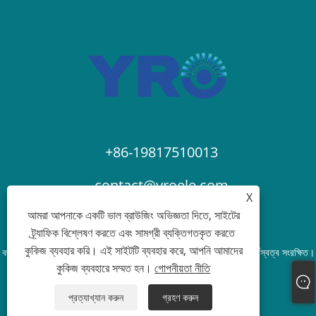
+86-19817510013
contact@yroele.com
X
আমরা আপনাকে একটি ভাল ব্রাউজিং অভিজ্ঞতা দিতে, সাইটের
ট্র্যাফিক বিশ্লেষণ করতে এবং সামগ্রী ব্যক্তিগতকৃত করতে
কুকিজ ব্যবহার করি। এই সাইটটি ব্যবহার করে, আপনি আমাদের
কপিরাইট © 2024 ZHEJIANG YRO NEW ENERGY CO., LTD. সর্বস্বত্ব সংরক্ষিত।
কুকিজ ব্যবহারে সম্মত হন।
গোপনীয়তা নীতি
Links
Sitemap
RSS
XML
গোপনীয়তা নীতি
প্রত্যাখ্যান করুন
গ্রহণ করুন