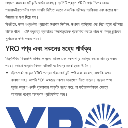
মাধ্যমে বাজারের স্বীকৃতি অর্জন করেছে। প্রতিটি প্রকৃত YRO পণ্য শিল্পের মানক
প্রয়োজনীয়তাগুলির সাথে সম্মতি নিশ্চিত করতে একাধিক পরীক্ষার প্রক্রিয়া এবং কঠোর মান
নিয়ন্ত্রণের মধ্য দিয়ে যায়।
বিপরীতে, নকল পণ্যগুলির প্রায়শই উপাদান নির্বাচন, উত্পাদন প্রক্রিয়া এবং নিরাপত্তা পরীক্ষায়
ঘাটতি থাকে। এটি শুধুমাত্র ব্যবহারের নিরাপত্তাকে প্রভাবিত করতে পারে না কিন্তু ব্র্যান্ডের
সুনামেরও ক্ষতি করতে পারে।
YRO পণ্য এবং নকলের মধ্যে পার্থক্য
নিম্নলিখিত বিষয়গুলি আপনাকে দ্রুত আসল এবং নকল পণ্য সনাক্ত করতে সাহায্য করতে
পারে। কোনো অস্বাভাবিকতা ঘটলেই অবিলম্বে সতর্ক হওয়া উচিত।
ট্রেডমার্ক: প্রকৃত YRO পণ্যের ট্রেডমার্ক ফন্ট স্পষ্ট এবং ঝরঝরে, এমনকি অক্ষর
ব্যবধান সহ। আপনি "O" অক্ষরের নকশায় মনোযোগ দিতে পারেন। প্রকৃত পণ্য
সূর্যের অনুরূপ একটি বৃত্তাকার আকৃতি গ্রহণ করে, যা ফটোভোলটাইক ক্ষেত্রে
আমাদের পণ্যের অবস্থান প্রতিফলিত করে।