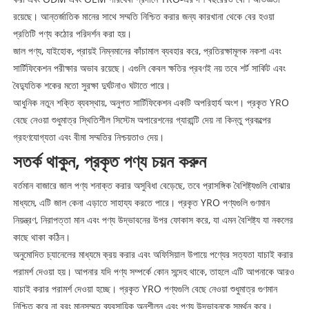
রয়েছে। আন্তর্জাতিক মানের সাথে সম্মতি নিশ্চিত করার জন্য কারখানা থেকে বের হওয়া
প্রতিটি পণ্য কঠোর পরিদর্শন করা হয়।
জাল পণ্য, যাইহোক, প্রায়ই নিম্নমানের কাঁচামাল ব্যবহার করে, প্রতিরক্ষামূলক নকশা এবং
সার্টিফিকেশন পরীক্ষার অভাব রয়েছে। এগুলি কেবল ক্ষতির প্রবণই নয় তবে শর্ট সার্কিট এবং
বৈদ্যুতিক শকের মতো সুরক্ষা দুর্ঘটনাও ঘটাতে পারে।
আধুনিক নতুন শক্তি ব্যবস্থায়, অনুগত সার্টিফিকেশন একটি অপরিহার্য অংশ। প্রকৃত YRO
বেছে নেওয়া শুধুমাত্র স্থিতিশীল সিস্টেম অপারেশনের গ্যারান্টি দেয় না কিন্তু প্রকল্পের
গ্রহণযোগ্যতা এবং বীমা সম্মতির নিশ্চয়তাও দেয়।
সতর্ক থাকুন, প্রকৃত পণ্য চয়ন করুন
বর্তমান বাজারে জাল পণ্য শনাক্ত করার অসুবিধা বেড়েছে, তবে প্রাসঙ্গিক বৈশিষ্ট্যগুলি বোঝার
মাধ্যমে, এটি জাল কেনা এড়াতে সাহায্য করতে পারে। প্রকৃত YRO পণ্যগুলি গুণমান
নিয়ন্ত্রণ, নিরাপত্তা মান এবং পণ্য উদ্ভাবনের উপর ফোকাস করে, যা এমন বৈশিষ্ট্য যা নকলের
কাছে থাকা কঠিন।
অনুমোদিত চ্যানেলের মাধ্যমে ক্রয় করার এবং অফিসিয়াল উপায়ে পণ্যের সত্যতা যাচাই করার
পরামর্শ দেওয়া হয়। আপনার যদি পণ্য সম্পর্কে কোন সন্দেহ থাকে, তাহলে এটি আপনাকে আরও
যাচাই করার পরামর্শ দেওয়া হচ্ছে। প্রকৃত YRO পণ্যগুলি বেছে নেওয়া শুধুমাত্র গুণমান
নিশ্চিত করে না বরং মানসম্মত ব্যবসায়িক অনুশীলন এবং পণ্য উদ্ভাবনকে সমর্থন করে।