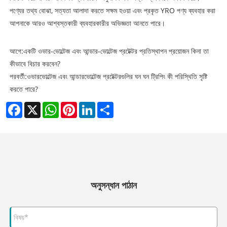
পণ্যের তথ্য বোঝা, সত্যতা আলাদা করতে সক্ষম হওয়া এবং প্রকৃত YRO পণ্য ব্যবহার করা
আপনাকে আরও আশ্বস্তকারী ব্যবহারকারীর অভিজ্ঞতা আনতে পারে।
আগে:
একটি ওভার-ভোল্টেজ এবং আন্ডার-ভোল্টেজ প্রটেক্টর প্রতিস্থাপন প্রয়োজন কিনা তা
কীভাবে বিচার করবেন?
পরবর্তী:
ওভারভোল্টেজ এবং আন্ডারভোল্টেজ প্রটেক্টরগুলির ঘন ঘন ট্রিপিং কী পরিস্থিতি সৃষ্টি
করতে পারে?
Facebook
X
WhatsApp
Pinterest
LinkedIn
Share
অনুসন্ধান পাঠান