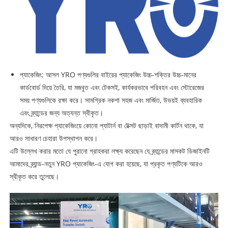
প্যাকেজিং: আসল YRO পণ্যগুলির বাইরের প্যাকেজিং উচ্চ-শক্তির উচ্চ-মানের
কার্ডবোর্ড দিয়ে তৈরি, যা মজবুত এবং টেকসই, কার্যকরভাবে পরিবহন এবং স্টোরেজের
সময় পণ্যগুলিকে রক্ষা করে। সামগ্রিক নকশা সহজ এবং মার্জিত, উভয়ই ব্যবহারিক
এবং ব্র্যান্ডের জন্য অত্যন্ত স্বীকৃত।
অন্যদিকে, নিরপেক্ষ প্যাকেজিংয়ে কোনো প্যাটার্ন বা টেক্সট ছাড়াই বাদামী কার্টন থাকে, যা
আরও সাধারণ চেহারা উপস্থাপন করে।
এটি উল্লেখ করার মতো যে পুরানো গ্রাহকরা লক্ষ্য করেছেন যে ব্র্যান্ডের মাসকট ডিজাইনটি
আমাদের ব্র্যান্ড-নতুন YRO প্যাকেজিং-এ যোগ করা হয়েছে, যা প্রকৃত পণ্যটিকে আরও
স্বীকৃত করে তুলেছে।