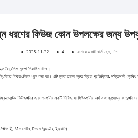
ন্ন ধরণের ফিউজ কোন উপলক্ষের জন্য উপয
●
2025-11-22
●
4
●
আমাকে একটি বার্তা ছেড়ে দিন
বহৃত বৈদ্যুতিক সুরক্ষা ডিভাইস থাকে।
িস্থিতিতে ফিউজগুলিকে পছন্দ করা হয়। এটি মূলত তাদের দ্রুত ক্রিয়া প্রতিক্রিয়া, শক্তিশালী ব্রেক
নিম্ন-ভোল্টেজ ফিউজগুলির জন্য মানগুলির একটি সিরিজ, যা ফিউজগুলির কার্য এবং প্রযোজ্য বস্তুগুলি 
পরিবাহী, M= মোটর, R=সেমিকন্ডাক্টর, ইত্যাদি)