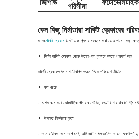
জিপিভি
ফটোভোলটাইক স
পরিসীমা
কেন কিছু নির্মাতারা সার্কিট ব্রেকারের পর
যদিও
সার্কিট ব্রেকার
রিসেট এবং পুনরায় ব্যবহার করা যেতে পারে, কিছু ক্ষে
ডিসি সার্কিট ব্রেকার থেকে উল্লেখযোগ্যভাবে ভালো পারফর্ম করে
সার্কিট ব্রেকারগুলির চাপ-নির্বাপণ ক্ষমতা ডিসি পরিবেশে সীমিত
কম খরচে
- বিশেষ করে ফটোভোলটাইক পাওয়ার স্টেশন, ফ্যাক্টরি পাওয়ার ডিস্ট্রিবি
উচ্চতর নির্ভরযোগ্যতা
- কোন যান্ত্রিক যোগাযোগ নেই, তাই এটি বার্ধক্যজনিত কারণে ত্রুটিপূর্ণ হব