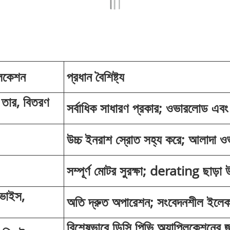
লিকেশন
প্রধান বৈশিষ্ট্য
, তার, বিতরণ
সর্বাধিক সাধারণ প্রকার; ওভারলোড এবং শর্
উচ্চ ইনরাশ স্রোত সহ্য করে; আলাদা ওভ
সম্পূর্ণ মোটর সুরক্ষা; derating ছাড়া উ
িভাইস,
অতি দ্রুত অপারেশন; সংবেদনশীল ইলেকট
বিশেষভাবে ডিসি পিভি অ্যাপ্লিকেশনের জ