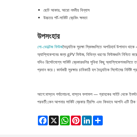
ছোট আকার, আরো নমনীয় বিন্যাস
উচ্চতর শর্ট-সার্কিট ব্রেকিং ক্ষমতা
উপসংহার
লো-ভোল্টেজ ফিউজ
বৈদ্যুতিক সুরক্ষা স্কিমগুলিতে অপরিহার্য উপাদান থা
অ্যাপ্লিকেশনের জন্য gPV ফিউজ, বিভিন্ন ধরণের ফিউজগুলি নিশ্চিত করে য
যদিও রিসেটযোগ্য সার্কিট ব্রেকারগুলির সুবিধা কিছু অ্যাপ্লিকেশনগুলিতে তাদ
প্রদান করে। কার্যকরী সুরক্ষার চাবিকাঠি হল বৈদ্যুতিক সিস্টেমের নির্দিষ
আগে:
বাস্তব পর্যালোচনা, বাস্তব ফলাফল — গ্রাহকের সাইট থেকে ইনস্ট
পরবর্তী:
কেন আপনার সার্কিট ব্রেকার ট্রিপিং এবং কিভাবে আপনি এটি ঠিক
Facebook
X
WhatsApp
Pinterest
LinkedIn
Share