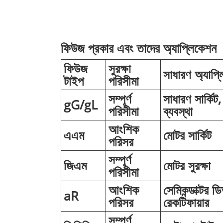
ফিউজ প্রকার এবং তাদের অ্যাপ্লিকেশন
ফিউজ
সুরক্ষা
সাধারণ অ্যাপ্
টাইপ
পরিসীমা
সম্পূর্ণ
সাধারণ সার্কিট
gG/gL
পরিসীমা
ব্যবস্থা
আংশিক
এএম
মোটর সার্কিট
পরিসর
সম্পূর্ণ
জিএম
মোটর সুরক্ষা
পরিসীমা
আংশিক
সেমিকন্ডাক্টর ড
aR
পরিসর
রেকটিফায়ার
সম্পূর্ণ