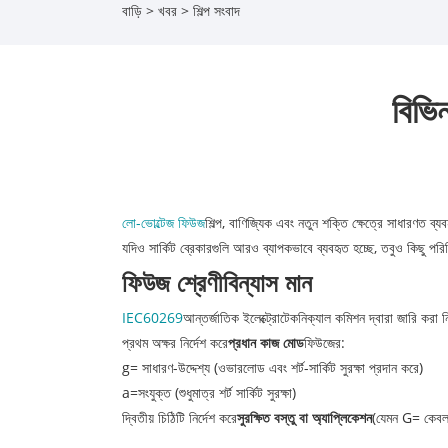
বাড়ি
>
খবর
>
শিল্প সংবাদ
বিভি
লো-ভোল্টেজ ফিউজ
শিল্প, বাণিজ্যিক এবং নতুন শক্তি ক্ষেত্রে সাধারণত ব্য
যদিও সার্কিট ব্রেকারগুলি আরও ব্যাপকভাবে ব্যবহৃত হচ্ছে, তবুও কিছু পর
ফিউজ শ্রেণীবিন্যাস মান
IEC60269
আন্তর্জাতিক ইলেক্ট্রোটেকনিক্যাল কমিশন দ্বারা জারি করা 
প্রথম অক্ষর নির্দেশ করে
প্রধান কাজ মোড
ফিউজের:
g= সাধারণ-উদ্দেশ্য (ওভারলোড এবং শর্ট-সার্কিট সুরক্ষা প্রদান করে)
a=সংযুক্ত (শুধুমাত্র শর্ট সার্কিট সুরক্ষা)
দ্বিতীয় চিঠিটি নির্দেশ করে
সুরক্ষিত বস্তু বা অ্যাপ্লিকেশন
(যেমন G= কেবল/