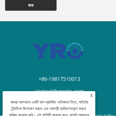
জমা
+86-19817510013
contact@yroele.com
X
আমরা আপনাকে একটি ভাল ব্রাউজিং অভিজ্ঞতা দিতে, সাইটের
ট্র্যাফিক বিশ্লেষণ করতে এবং সামগ্রী ব্যক্তিগতকৃত করতে
কুকিজ ব্যবহার করি। এই সাইটটি ব্যবহার করে, আপনি আমাদের
কপিরাইট © 2024 ZHEJIANG YRO NEW ENERGY CO., LTD. সর্বস্বত্ব সংরক্ষিত।