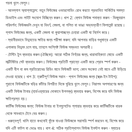
গয়না খুলে ফেলুন।
· আনপ্লাগ অ্যাপ্লায়েন্স: নতুন ফিউজের ওভারলোডিং রোধ করতে প্রভাবিত সার্কিটের সমস্ত
ডিভাইস এবং লাইট সংযোগ বিচ্ছিন্ন করুন। ধাপ 2: ব্লোন ফিউজ শনাক্ত করুন · ভিজ্যুয়াল
পরিদর্শন: ফিউজগুলি দেখুন যা বিবর্ণ, মেঘলা, বা গলিত বা ভাঙা অভ্যন্তরীণ ফিলামেন্ট রয়েছে।
গ্লাস ফিউজের জন্য, একটি মেঘলা বা কুয়াশাচ্ছন্ন চেহারা একটি ঘা নির্দেশ করে।
· স্থানীয়ভাবে বিদ্যুতের ক্ষতির জন্য পরীক্ষা করুন: যদি আপনার বাড়ির শুধুমাত্র একটি
এলাকায় বিদ্যুৎ চলে যায়, তাহলে সংশ্লিষ্ট ফিউজ সম্ভবত অপরাধী।
· টেস্টিং টুল ব্যবহার করুন (ঐচ্ছিক): আরো সঠিক নির্ণয়ের জন্য, ধারাবাহিকতা মোডে একটি
মাল্টিমিটার সেট ব্যবহার করুন। ফিউজের প্রতিটি প্রান্তে একটি করে প্রোব স্পর্শ করুন -
একটি বীপ বা কম প্রতিরোধের রিডিং মানে ফিউজটি ভাল; কোন সংকেত নেই মানে এটি উড়িয়ে
দেওয়া হয়েছে। ধাপ 3: ত্রুটিপূর্ণ ফিউজ সরান · প্লাগ ফিউজের জন্য (স্ক্রু-ইন টাইপ):
পুরানো ফিউজটিকে ঘড়ির কাঁটার বিপরীত দিকে ঘুরিয়ে খুলে ফেলুন। নিরাপদ অপসারণের জন্য
একটি ফিউজ টানার (হার্ডওয়্যারের দোকানে উপলব্ধ) ব্যবহার করুন, বিশেষ করে যদি ফিউজ
ক্ষতিগ্রস্ত হয়।
কার্টিজ ফিউজের জন্য: ফিউজ টানার বা ইনসুলেটেড প্লায়ার ব্যবহার করে কার্টিজটিকে ধারক
থেকে সাবধানে টেনে বের করুন।
· গুরুত্বপূর্ণ: খালি হাতে কখনোই ফুঁকে যাওয়া ফিউজকে সরাসরি স্পর্শ করবেন না, বিশেষ করে
যদি এটি ফাটল বা ভেঙে যায়। ধাপ 4: সঠিক প্রতিস্থাপন ফিউজ ইনস্টল করুন · ম্যাচের