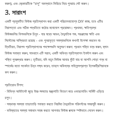
করুন), এবং ব্রেকারটিকে "চালু" অবস্থানে ফিরিয়ে নিয়ে পুনরায় সেট করুন।
3. সারাংশ
একটি প্রস্ফুটিত ফিউজ প্রতিস্থাপন করা একটি পরিচালনাযোগ্য DIY কাজ, তবে এটির
নিরাপত্তা এবং সঠিক পদ্ধতিতে কঠোর মনোযোগ প্রয়োজন। প্রথমত, ক্ষতিগ্রস্থ
ফিউজগুলির বিপদগুলিকে চিনুন - যার মধ্যে আগুন, বৈদ্যুতিক শক, সরঞ্জামের ক্ষতি এবং
সিস্টেমের অস্থিরতা রয়েছে - এবং পুনরাবৃত্ত সমস্যাগুলিকে কখনই উপেক্ষা করবেন না৷
দ্বিতীয়ত, নিরাপদ প্রতিস্থাপনের পদক্ষেপগুলি অনুসরণ করুন: প্রধান শক্তি বন্ধ করুন, ব্লান
ফিউজ সনাক্ত করুন, সাবধানে এটি সরান, একটি অভিন্ন প্রতিস্থাপন ইনস্টল করুন এবং
শক্তি পুনরুদ্ধার করুন। তৃতীয়ত, যদি নতুন ফিউজ আবার ফুঁটে যায় বা আপনি পোড়া গন্ধ বা
স্পার্কের মতো সতর্কতা চিহ্ন লক্ষ্য করেন, তাহলে অবিলম্বে লাইসেন্সপ্রাপ্ত ইলেকট্রিশিয়ানকে
কল করুন।
প্রতিরোধ টিপস:
· বিভিন্ন আউটলেট জুড়ে উচ্চ-ক্ষমতার যন্ত্রপাতি বিতরণ করে ওভারলোডিং সার্কিট এড়িয়ে
চলুন।
· সম্ভাব্য সমস্যা তাড়াতাড়ি শনাক্ত করতে নিয়মিত বৈদ্যুতিক পরিদর্শনের সময়সূচী করুন।
· ভবিষ্যতের সমস্যা সমাধান সহজ করতে আপনার ফিউজ বক্সকে স্পষ্টভাবে লেবেল করুন।