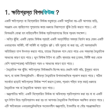
1. ক্ষতিগ্রস্ত বিপদ
ফিউজ
？
একটি ক্ষতিগ্রস্ত বা বিস্ফোরিত ফিউজ শুধুমাত্র একটি অসুবিধা নয়-এটি আপনার বাড়ি,
সরঞ্জাম এবং ব্যক্তিগত সুস্থতার জন্য গুরুতর নিরাপত্তা ঝুঁকি তৈরি করতে পারে। এই
বিপদগুলি বোঝা হল দায়িত্বশীল ফিউজ প্রতিস্থাপনের দিকে প্রথম পদক্ষেপ।
· অগ্নি ঝুঁকি: একটি ব্লোড ফিউজ প্রায়ই একটি অন্তর্নিহিত সমস্যা নির্দেশ করে যেমন একটি
ওভারলোড সার্কিট, শর্ট সার্কিট বা গ্রাউন্ড ফল্ট। যদি সুরাহা না করা হয়, এই অবস্থাগুলি
অতিরিক্ত তাপ উৎপন্ন করতে পারে, তারের নিরোধক গলে যেতে পারে এবং সম্ভাব্য বৈদ্যুতিক
আগুনের কারণ হতে পারে। ভুল ফিউজ টাইপ বা রেটিং ব্যবহার করা (যেমন, নির্দিষ্ট করা থেকে
বেশি অ্যাম্পেরেজ) অতিরিক্ত গরম ও আগুনের কারণ হতে পারে।
· বৈদ্যুতিক শক ঝুঁকি: ক্ষতিগ্রস্থ ফিউজগুলি-বিশেষ করে যেগুলি ফাটা কাঁচ, উন্মুক্ত ধাতব
অংশ, বা ভাঙ্গা ফিলামেন্টগুলি - জীবন্ত বৈদ্যুতিক উপাদানগুলিকে প্রকাশ করতে পারে। সঠিক
সতর্কতা ছাড়াই ক্ষতিগ্রস্থ ফিউজ স্পর্শ করলে (যেমন, প্রধান শক্তি বন্ধ করা) গুরুতর
বৈদ্যুতিক শক বা বৈদ্যুতিক আঘাত হতে পারে।
· যন্ত্রপাতির ক্ষতি: একটি বিস্ফোরিত ফিউজ যা অবিলম্বে প্রতিস্থাপন করা হয় না বা একটি
ভুল টাইপ দিয়ে প্রতিস্থাপন করা হয় তা আপনার বৈদ্যুতিক সিস্টেমকে অরক্ষিত রাখতে পারে।
এটি ক্ষতিকারক ওভারকারেন্টগুলিকে সংবেদনশীল যন্ত্রপাতি, ইনভার্টার বা সৌর সরঞ্জামগুলিতে