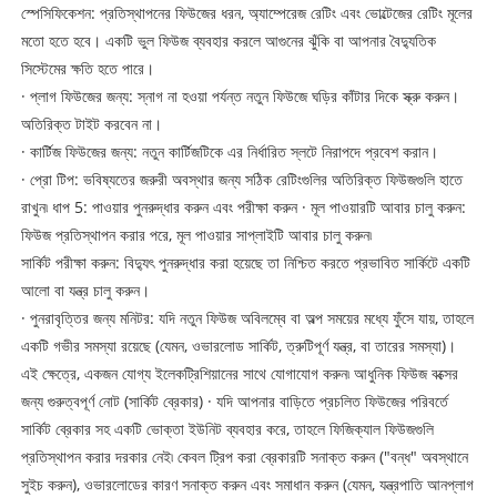
স্পেসিফিকেশন: প্রতিস্থাপনের ফিউজের ধরন, অ্যাম্পেরেজ রেটিং এবং ভোল্টেজের রেটিং মূলের
মতো হতে হবে। একটি ভুল ফিউজ ব্যবহার করলে আগুনের ঝুঁকি বা আপনার বৈদ্যুতিক
সিস্টেমের ক্ষতি হতে পারে।
· প্লাগ ফিউজের জন্য: স্নাগ না হওয়া পর্যন্ত নতুন ফিউজে ঘড়ির কাঁটার দিকে স্ক্রু করুন।
অতিরিক্ত টাইট করবেন না।
· কার্টিজ ফিউজের জন্য: নতুন কার্টিজটিকে এর নির্ধারিত স্লটে নিরাপদে প্রবেশ করান।
· প্রো টিপ: ভবিষ্যতের জরুরী অবস্থার জন্য সঠিক রেটিংগুলির অতিরিক্ত ফিউজগুলি হাতে
রাখুন৷ ধাপ 5: পাওয়ার পুনরুদ্ধার করুন এবং পরীক্ষা করুন · মূল পাওয়ারটি আবার চালু করুন:
ফিউজ প্রতিস্থাপন করার পরে, মূল পাওয়ার সাপ্লাইটি আবার চালু করুন৷
সার্কিট পরীক্ষা করুন: বিদ্যুৎ পুনরুদ্ধার করা হয়েছে তা নিশ্চিত করতে প্রভাবিত সার্কিটে একটি
আলো বা যন্ত্র চালু করুন।
· পুনরাবৃত্তির জন্য মনিটর: যদি নতুন ফিউজ অবিলম্বে বা অল্প সময়ের মধ্যে ফুঁসে যায়, তাহলে
একটি গভীর সমস্যা রয়েছে (যেমন, ওভারলোড সার্কিট, ত্রুটিপূর্ণ যন্ত্র, বা তারের সমস্যা)।
এই ক্ষেত্রে, একজন যোগ্য ইলেকট্রিশিয়ানের সাথে যোগাযোগ করুন৷ আধুনিক ফিউজ বক্সের
জন্য গুরুত্বপূর্ণ নোট (সার্কিট ব্রেকার) · যদি আপনার বাড়িতে প্রচলিত ফিউজের পরিবর্তে
সার্কিট ব্রেকার সহ একটি ভোক্তা ইউনিট ব্যবহার করে, তাহলে ফিজিক্যাল ফিউজগুলি
প্রতিস্থাপন করার দরকার নেই৷ কেবল ট্রিপ করা ব্রেকারটি সনাক্ত করুন ("বন্ধ" অবস্থানে
সুইচ করুন), ওভারলোডের কারণ সনাক্ত করুন এবং সমাধান করুন (যেমন, যন্ত্রপাতি আনপ্লাগ