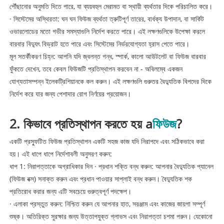
পৌঁছানোর অনুমতি দিতে পারে, যা ব্যয়বহুল মেরামত বা স্থায়ী ব্যর্থতার দিকে পরিচালিত করে।
· সিস্টেমের অস্থিরতা: ঘন ঘন ফিউজ ব্যর্থতা ত্রুটিপূর্ণ তারের, বার্ধক্য উপাদান, বা সার্কিট
ওভারলোডের মতো গভীর সমস্যাগুলি নির্দেশ করতে পারে। এই লক্ষণগুলিকে উপেক্ষা করলে
বারবার বিদ্যুৎ বিভ্রাট হতে পারে এবং সিস্টেমের নির্ভরযোগ্যতা হ্রাস পেতে পারে।
মূল সতর্কীকরণ চিহ্ন: আপনি যদি জ্বলন্ত গন্ধ, স্পার্ক, কালো আউটলেট বা ফিউজ বারবার
ফুঁকতে দেখেন, তবে কেবল ফিউজটি প্রতিস্থাপন করবেন না - অবিলম্বে একজন
যোগ্যতাসম্পন্ন ইলেকট্রিশিয়ানকে কল করুন। এই লক্ষণগুলি গুরুতর বৈদ্যুতিক বিপদের দিকে
নির্দেশ করে যার জন্য পেশাদার রোগ নির্ণয়ের প্রয়োজন।
2. কিভাবে প্রতিস্থাপন করতে হয় a
ফিউজ
?
একটি প্রস্ফুটিত ফিউজ প্রতিস্থাপন একটি সহজ কাজ যদি নিরাপদে এবং সঠিকভাবে করা
হয়। এই ধাপে ধাপে নির্দেশাবলী অনুসরণ করুন:
ধাপ 1: নিরাপত্তাকে অগ্রাধিকার দিন · প্রধান শক্তি বন্ধ করুন: আপনার বৈদ্যুতিক প্যানেল
(ফিউজ বক্স) সনাক্ত করুন এবং প্রধান পাওয়ার সাপ্লাই বন্ধ করুন। বৈদ্যুতিক শক
প্রতিরোধ করার জন্য এটি সবচেয়ে গুরুত্বপূর্ণ পদক্ষেপ।
· এলাকা প্রস্তুত করুন: নিশ্চিত করুন যে আপনার হাত, সরঞ্জাম এবং কাজের জায়গা সম্পূর্ণ
শুষ্ক। অতিরিক্ত সুরক্ষার জন্য উত্তাপযুক্ত গ্লাভস এবং নিরাপত্তা চশমা পরুন। যেকোনো