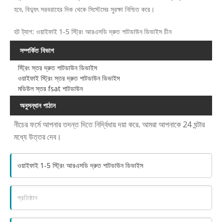
হবে, বিদ্যুৎ সরবরাহের দিক থেকে সিস্টেমের সুরক্ষা নিশ্চিত করে।
হট ট্যাগ: ওয়াইফাই 1-5 স্ট্রিং আরএসডি দ্রুত শাটডাউন ডিভাইস চীন
সম্পর্কিত বিভাগ
স্ট্রিং স্তর দ্রুত শাটডাউন ডিভাইস
ওয়াইফাই স্ট্রিং স্তর দ্রুত শাটডাউন ডিভাইস
মডিউল স্তর fsat শাটডাউন
অনুসন্ধান পাঠান
নীচের ফর্মে আপনার তদন্ত দিতে নির্দ্বিধায় দয়া করে. আমরা আপনাকে 24 ঘন্টার
মধ্যে উত্তর দেব।