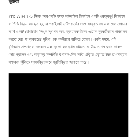
ভূমিকা
Yro WIFI 1-5 স্ট্রিং আরএসডি ফাস্ট শাটডাউন ডিভাইস একটি গুরুত্বপূর্ণ ডিভাইস
যা পিভি ফিল্ডে ব্যবহৃত হয়, যা ওয়াইফাই নেটওয়ার্কের সাথে সংযুক্ত হয় এবং সেল ফোনের
সাথে একটি যোগাযোগ লিঙ্ক স্থাপন করে, ব্যবহারকারীদের এটিকে দূরবর্তীভাবে পরিচালনা
করতে দেয়, যা ব্যবহারের সুবিধা এবং নমনীয়তা বাড়িয়ে তোলে। একই সময়ে, এটি
বুদ্ধিমান তাপমাত্রা সংবেদন এবং সুরক্ষা ব্যবস্থায় সজ্জিত, যা উচ্চ তাপমাত্রার কারণে
সৌর প্যানেল এবং অন্যান্য সম্পর্কিত উপাদানগুলির ক্ষতি এড়িয়ে এড়াতে উচ্চ তাপমাত্রার
সম্ভাব্য ঝুঁকিতে স্বয়ংক্রিয়ভাবে প্রতিক্রিয়া জানাতে পারে।