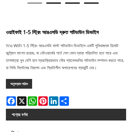
ওয়াইফাই 1-5 স্ট্রিং আরএসডি দ্রুত শাটডাউন ডিভাইস
Yro WIFI 1-5 স্ট্রিং আরএসডি ফাস্ট শাটডাউন ডিভাইসে একটি সুবিধাজনক রিমোট
কন্ট্রোল ফাংশন রয়েছে, যা নেটওয়ার্কের শর্তে সেল ফোন দ্বারা পরিচালিত হতে পারে এবং
তাপমাত্রা খুব বেশি হলে স্বয়ংক্রিয়ভাবে সৌর প্যানেলগুলির শাটডাউন সম্পাদন করতে পারে,
যা পিভি সিস্টেমের নিরাপদ এবং স্থিতিশীল অপারেশনের গ্যারান্টি দেয়।
অনুসন্ধান পাঠান
Facebook
X
WhatsApp
Pinterest
LinkedIn
Share
পণ্যের বর্ণনা