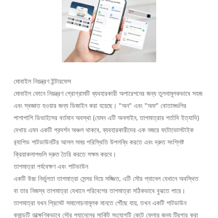
মোবাইল নিয়ন্ত্রণ ইন্টারফেস
মোবাইল ফোনে নিয়ন্ত্রণ প্রোগ্রামটি ব্যবহারকারী অপারেশনের জন্য তুলনামূলকভাবে সহজ
এবং স্বজ্ঞাত হওয়ার জন্য ডিজাইন করা হয়েছে। "অন" এবং "অফ" বোতামগুলির
পাশাপাশি ডিভাইসের বর্তমান অবস্থা (যেমন এটি অনলাইন, তাপমাত্রার শর্তাদি ইত্যাদি)
দেখায় এমন একটি প্রদর্শন অঞ্চল থাকবে, ব্যবহারকারীদের এক নজরে ফটোভোলটাইক
র‌্যাপিড শাটডাউনটির আসল সময় পরিস্থিতি উপলব্ধি করতে এবং দ্রুত সংশ্লিষ্ট
ক্রিয়াকলাপগুলি দ্রুত তৈরি করতে সক্ষম করবে।
তাপমাত্রা পর্যবেক্ষণ এবং শাটডাউন
একটি উচ্চ নির্ভুলতা তাপমাত্রা সেন্সর দিয়ে সজ্জিত, এটি সৌর প্যানেল যেখানে অবস্থিত
বা তার নিজস্ব তাপমাত্রা যেখানে পরিবেশের তাপমাত্রা সঠিকভাবে বুঝতে পারে।
তাপমাত্রা যখন প্রিসেট সমালোচনামূলক মানতে পৌঁছে যায়, তখন একটি শাটডাউন
কমান্ডটি তাত্ক্ষণিকভাবে সৌর প্যানেলের সার্কিট সংযোগটি কেটে ফেলার জন্য ট্রিগার করা