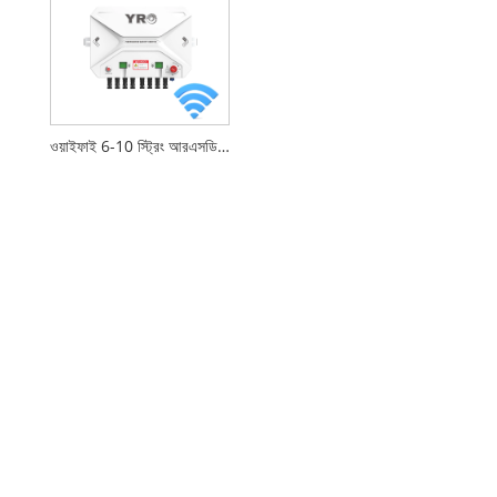
ওয়াইফাই 6-10 স্ট্রিং আরএসডি দ্রুত শাটডাউন ডিভাইস