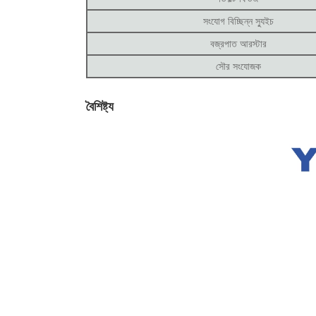
সংযোগ বিচ্ছিন্ন স্যুইচ
বজ্রপাত আরস্টার
সৌর সংযোজক
বৈশিষ্ট্য