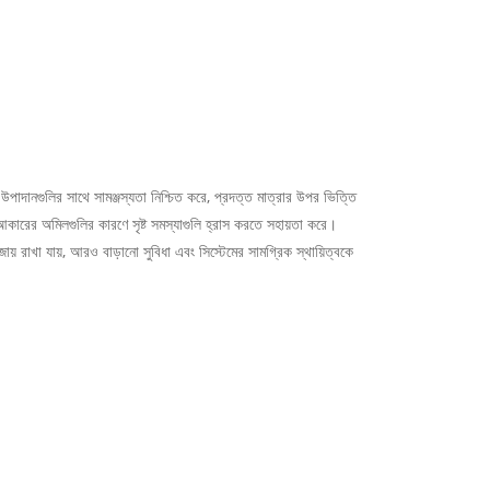
পাদানগুলির সাথে সামঞ্জস্যতা নিশ্চিত করে, প্রদত্ত মাত্রার উপর ভিত্তি
কারের অমিলগুলির কারণে সৃষ্ট সমস্যাগুলি হ্রাস করতে সহায়তা করে।
য় রাখা যায়, আরও বাড়ানো সুবিধা এবং সিস্টেমের সামগ্রিক স্থায়িত্বকে