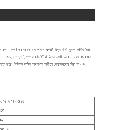
ম রক্ষণাবেক্ষণ ও মেরামত চলাকালীন একটি শক্তিশালী সুরক্ষা লাইন তৈরি
তা সুইচ রয়েছে। তদুপরি, পাওয়ার ডিস্ট্রিবিউশন বক্সটি একের মধ্যে বজ্রপাত
়ে যেতে পারে, বিভিন্ন জটিল অবস্থার অধীনে সৌরজগতের নিরাপদ এবং
 ডিসি 1000 ভি
 65
0V
00 ভি