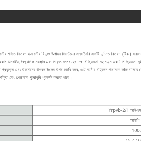
 শক্তি বিতরণ বাক্স সৌর বিদ্যুৎ উত্পাদন সিস্টেমের জন্য তৈরি একটি দুর্দান্ত বিতরণ বুটিক। সরঞ্জা
কিট ব্রেকার ডিজাইন, বৈদ্যুতিক সরঞ্জাম এবং বিদ্যুৎ সরবরাহের দক্ষ বিচ্ছিন্নতা সহ বাক্সে একটি বিচ্ছিন্ন
নত প্রযুক্তি এবং উচ্চমানের উপকরণগুলির উপর নির্ভর করে, এটি কঠোর বহিরঙ্গন পরিবেশে কাজ চালিয
র শক্তি এবং গুণমানকে পুরোপুরি প্রদর্শন করতে পারে।
Yrpvb-2/1 আইএসও
আইপি
100
15 এ 10