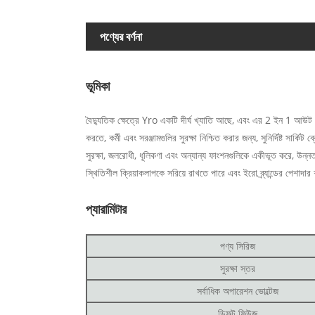
পণ্যের বর্ণনা
ভূমিকা
বৈদ্যুতিক ক্ষেত্রে Yro একটি দীর্ঘ খ্যাতি আছে, এবং এর 2 ইন 1 আউট সৌর
করতে, কর্মী এবং সরঞ্জামগুলির সুরক্ষা নিশ্চিত করার জন্য, সুনির্দিষ্ট সার্
সুরক্ষা, জলরোধী, ধূলিকণা এবং অন্যান্য ফাংশনগুলিকে একীভূত করে, উন্
স্থিতিশীল ক্রিয়াকলাপকে সরিয়ে রাখতে পারে এবং ইরো ব্র্যান্ডের পেশাদা
প্যারামিটার
পণ্য সিরিজ
সুরক্ষা স্তর
সর্বাধিক অপারেশন ভোল্টেজ
ডিফল্ট ফিউজ