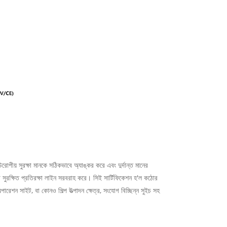
পীয় সুরক্ষা মানকে সঠিকভাবে অ্যাঙ্কর করে এবং দুর্দান্ত মানের
টি সুরক্ষিত প্রতিরক্ষা লাইন সরবরাহ করে। সিই সার্টিফিকেশন হ'ল কঠোর
অপারেশন সাইট, বা কোনও শিল্প উত্পাদন ক্ষেত্র, সংযোগ বিচ্ছিন্ন সুইচ সহ