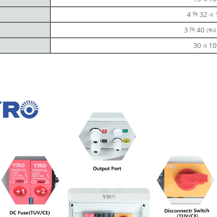
4 পি 32 এ 
3 পি 40 কেএ
30 এ 10