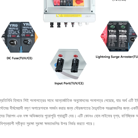
িনিধি হিসাবে সিই শংসাপত্রের সাথে আন্তর্জাতিক অনুমোদনের শংসাপত্র পেয়েছে, যার অর্থ এটি ইউরো
সিস্টেমের দীর্ঘমেয়াদী মসৃণ অপারেশনকে সমর্থন করার জন্য সৌরজগতের বৈদ্যুতিক সরঞ্জামগুলির জন্য এক
কারীদের নিরাপদ এবং দক্ষ অভিজ্ঞতার পুরোপুরি গ্যারান্টি দেয়। এটি কোনও হোম লাইফের দৃশ্য, বাণিজ্যিক 
ব্যাপী স্বীকৃত সুরক্ষা সুরক্ষা ক্ষমতাগুলির উপর নির্ভর করতে পারে।