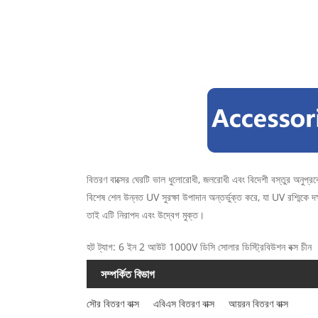
বিতরণ বাক্সের ঘেরটি ভাল ধুলোরোধী, জলরোধী এবং বিদেশী বস্তুর অনুপ্রব
বিশেষ শেল উন্নত UV সুরক্ষা উপাদান অন্তর্ভুক্ত করে, যা UV রশ্মিকে দক্
তাই এটি নিরাপদ এবং উদ্বেগ মুক্ত।
হট ট্যাগ: 6 ইন 2 আউট 1000V ডিসি সোলার ডিস্ট্রিবিউশন বক্স চীন
সম্পর্কিত বিভাগ
সৌর বিতরণ বাক্স
এবিএস বিতরণ বাক্স
আয়রন বিতরণ বাক্স