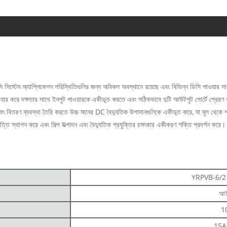
েম অ্যাপ্লিকেশন পরিস্থিতিগুলির জন্য অবিকল অবস্থানে রয়েছে এবং বিভিন্ন ডিসি পাওয়ার সাপ্লাই
যবহার করে দক্ষতার সাথে ইনপুট পাওয়ারকে একীভূত করতে এবং সঠিকভাবে দুটি আউটপুট পোর্টে প্রেরণ
বিতরণ ব্যবস্থা তৈরি করতে উচ্চ মানের DC বৈদ্যুতিক উপাদানগুলিকে একীভূত করে, যা মূল থেকে শক্তি 
ত্তি স্থাপন করে এবং শিল্প উত্পাদন এবং বৈদ্যুতিক প্রযুক্তির চমৎকার একীকরণ শক্তি প্রদর্শন করে।
YRPVB-6/2
আই
1
15A