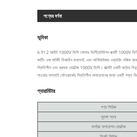
পণ্যের বর্ণনা
ভূমিকা
6 ইন 2 আউট 1000V ডিসি সোলার ডিস্ট্রিবিউশন বক্সটি 1000V ডিসি সিস্ট
কাটিং এজ সার্কিট ডিজাইন কনসেপ্ট, এবং অপ্টিমাইজড ওয়্যারিং লজিক ব্
স্থিতিশীল এবং ধ্রুবক ভোল্টেজ 1000V ডিসি। বাক্সটি একটি কঠোর বিদ্যুৎ 
পাওয়ার সাপ্লাই নেটওয়ার্কের স্থিতিশীল অপারেশনের জন্য একটি শক্ত ভি
প্যারামিটার
পণ্য সিরিজ
সুরক্ষা স্তর
সর্বোচ্চ অপারেশন ভোল্টেজ
ডিফল্ট ফিউজ