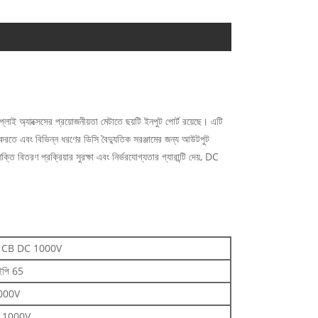
 অ্যাক্সেসের প্রয়োজনীয়তা মেটাতে ছয়টি ইনপুট পোর্ট রয়েছে। এটি
 করতে এবং বিভিন্ন ধরণের ডিসি বৈদ্যুতিক সরঞ্জামের জন্য আউটপুট
বিতরণ প্রক্রিয়ার সুরক্ষা এবং নির্ভরযোগ্যতার গ্যারান্টি দেয়, DC
 CB DC 1000V
পি 65
000V
 1000V